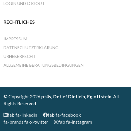
LOGIN UND LOGOUT
RECHTLICHES
IMPRESSUM
DATENSCHUTZERKLÄRUNG
URHEBERRECHT
ALLGEMEINE BERATUNGSBEDINGUNGEN
© Copyright 2026
pt4s, Detlef Dietlein, Egloffstein
. All
Rights Reserved.
fab fa-linkedin
fab fa-facebook
fa-brands fa-x-twitter
fab fa-instagram