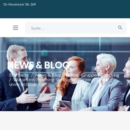
Dr.-Neumeyer Str. 269
Suchen
NEWS & BLOG
Startseite
News & Blog
Einzel-Gruppen-Coaching
Warum ein Coaching-Vertrag im Career-Coaching
unverzichtbar ist