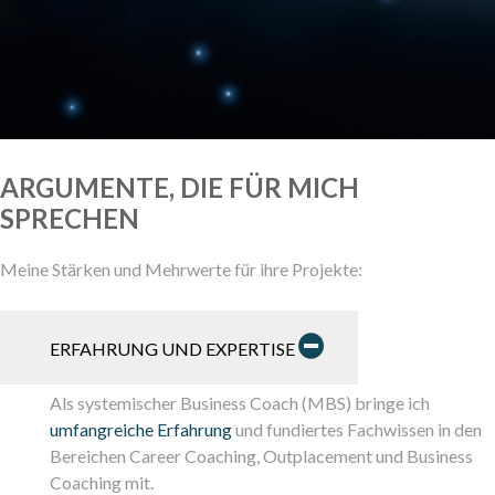
ARGUMENTE, DIE FÜR MICH
SPRECHEN
Meine Stärken und Mehrwerte für ihre Projekte:
ERFAHRUNG UND EXPERTISE
Als systemischer Business Coach (MBS) bringe ich
umfangreiche Erfahrung
und fundiertes Fachwissen in den
Bereichen Career Coaching, Outplacement und Business
Coaching mit.