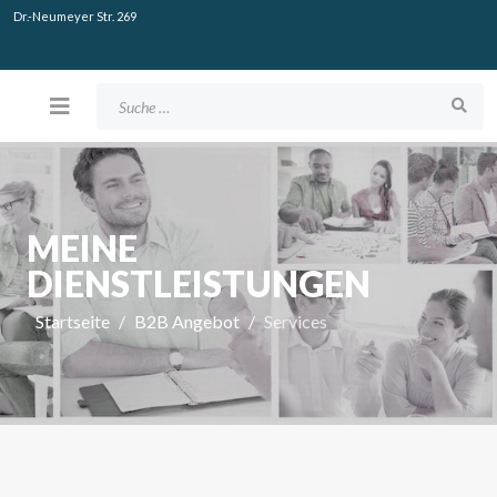
Dr.-Neumeyer Str. 269
Suchen
MEINE
DIENSTLEISTUNGEN
Startseite
B2B Angebot
Services