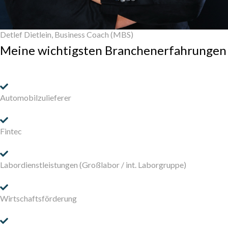
Detlef Dietlein, Business Coach (MBS)
Meine wichtigsten Branchenerfahrungen
Automobilzulieferer
Fintec
Labordienstleistungen (Großlabor / int. Laborgruppe)
Wirtschaftsförderung