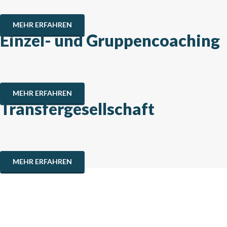
begleiten
MEHR ERFAHREN
Einzel- und Gruppencoaching
Maßgeschneiderte Unterstützung für individuelle und
teambezogene berufliche Entwicklung
MEHR ERFAHREN
Transfergesellschaft
Mitarbeiter in eine neue berufliche Zukunft begleiten und die
betriebliche Effizienz steigern
MEHR ERFAHREN