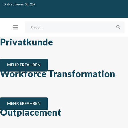
Dr.-Neumeyer Str. 269
Suchen
Privatkunde
Karriere-Coaching & Berufliche Veränderung
MEHR ERFAHREN
Workforce Transformation
Unternehmen und ihre Mitarbeiter für zukünftige
Herausforderungen fit machen
MEHR ERFAHREN
Outplacement
Mitarbeiter professionell in neue berufliche Möglichkeiten